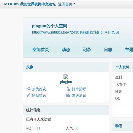
MTRBBS 我的世界铁路中文论坛
返回首页
pingjun的个人空间
https://www.mtrbbs.top/?2430
[收藏]
[复制]
[分享]
[RSS]
空间首页
动态
记录
日志
主
头像
个人资料
生日
pingjun
代表作
加为好友
打个招呼
性别
给我留言
发送消息
QQ
统计信息
已有
4
人来访过
动态
积分:
111
人气:
35