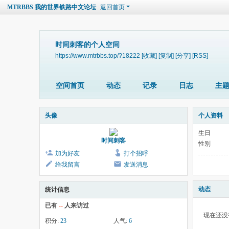
MTRBBS 我的世界铁路中文论坛
返回首页
时间刺客的个人空间
https://www.mtrbbs.top/?18222
[收藏]
[复制]
[分享]
[RSS]
空间首页
动态
记录
日志
主
头像
个人资料
生日
时间刺客
性别
加为好友
打个招呼
给我留言
发送消息
动态
统计信息
已有
--
人来访过
现在还没
积分:
23
人气:
6