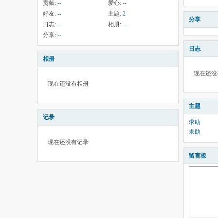
贡献:
--
爱心:
--
好友:
--
主题:
2
分享
日志:
--
相册:
--
分享:
--
日志
相册
现在还没
现在还没有相册
主题
记录
求助
求助
现在还没有记录
留言板