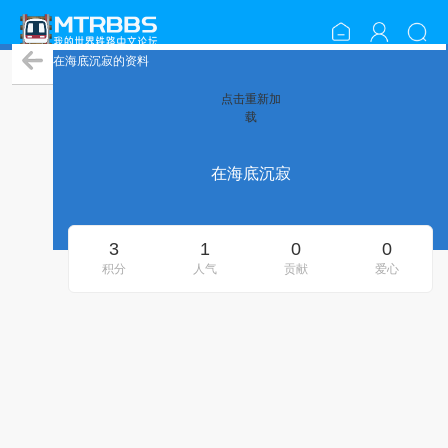
在海底沉寂的资料
点击重新加
载
在海底沉寂
3
1
0
0
积分
人气
贡献
爱心