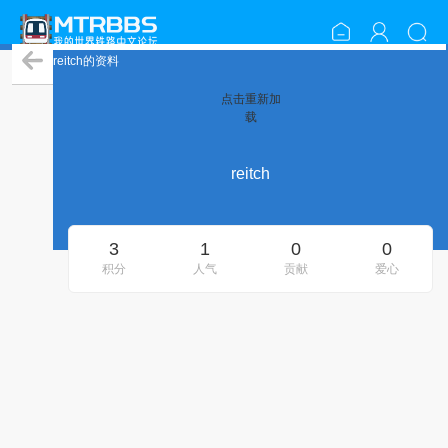
reitch的资料
点击重新加
载
reitch
3
1
0
0
积分
人气
贡献
爱心