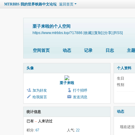
MTRBBS 我的世界铁路中文论坛
返回首页
栗子来啦的个人空间
https://www.mtrbbs.top/?17886
[收藏]
[复制]
[分享]
[RSS]
空间首页
动态
记录
日志
主
头像
个人资料
生日
栗子来啦
性别
加为好友
打个招呼
给我留言
发送消息
动态
统计信息
已有
--
人来访过
现在还没
积分:
67
人气:
22