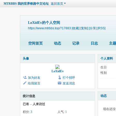
MTRBBS 我的世界铁路中文论坛
返回首页
LoXidEv的个人空间
https://www.mtrbbs.top/?17883
[收藏]
[复制]
[分享]
[RSS]
空间首页
动态
记录
日志
主
头像
个人资料
生日
LoXidEv
性别
加为好友
打个招呼
给我留言
发送消息
动态
统计信息
已有
--
人来访过
现在还没
积分:
3
人气:
1