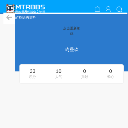
屿昼玖的资料
点击重新加
载
屿昼玖
33
10
0
0
积分
人气
贡献
爱心