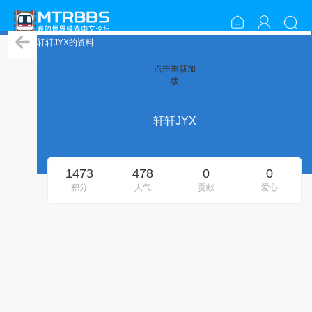
轩轩JYX的资料
点击重新加
载
轩轩JYX
1473
478
0
0
积分
人气
贡献
爱心