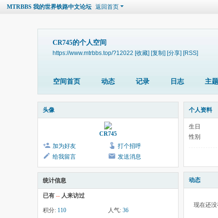
MTRBBS 我的世界铁路中文论坛
返回首页
CR745的个人空间
https://www.mtrbbs.top/?12022
[收藏]
[复制]
[分享]
[RSS]
空间首页
动态
记录
日志
主
头像
个人资料
生日
CR745
性别
加为好友
打个招呼
给我留言
发送消息
动态
统计信息
已有
--
人来访过
现在还没
积分:
110
人气:
36