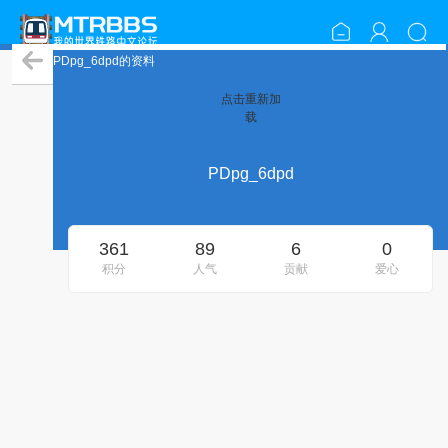
PDpg_6dpd的资料
点击重新加
载
PDpg_6dpd
361
89
6
0
积分
人气
贡献
爱心