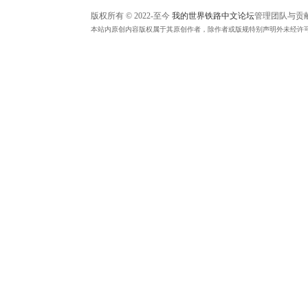
版权所有 © 2022-至今
我的世界铁路中文论坛
管理团队与贡
本站内原创内容版权属于其原创作者，除作者或版规特别声明外未经许