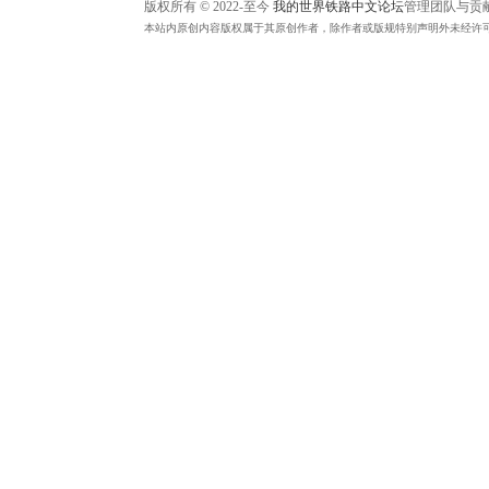
版权所有 © 2022-至今
我的世界铁路中文论坛
管理团队与贡
中
本站内原创内容版权属于其原创作者，除作者或版规特别声明外未经许
文
论
坛