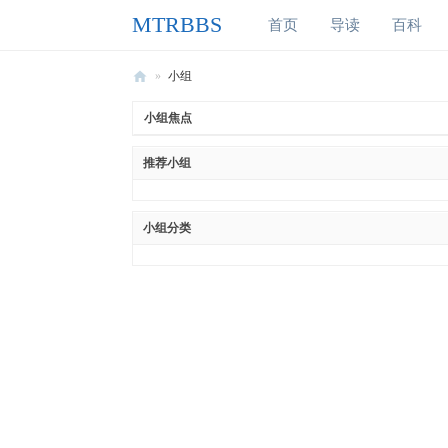
MTRBBS
首页
导读
百科
»
小组
M
小组焦点
T
推荐小组
R
B
B
小组分类
S
我
的
世
界
铁
路