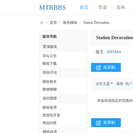
MTRBBS
首页
导读
百科
»
首页
›
相关模组
›
Station Decoration
M
版块导航
Station Decoratio
T
置顶版块
R
版主:
AIDA64
论坛公告
B
模组下载
B
发新帖
综合讨论
S
模组相关
全部主题
最新
热门
我
随便聊聊
的
你问我答
本版块或指定的范围内
世
模组使用
界
资源包开发
铁
发新帖
周边问答
路
模组改进