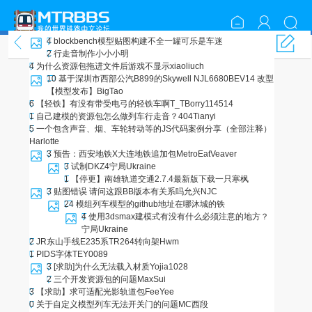
4
blockbench模型贴图构建不全
一罐可乐是车迷
资源包开发
2
行走音制作
小小小明
4
为什么资源包拖进文件后游戏不显示
xiaoliuch
10
基于深圳市西部公汽B899的Skywell NJL6680BEV14 改型
【模型发布】
BigTao
6
【轻铁】有没有带受电弓的轻铁车啊T_T
Borry114514
1
自己建模的资源包怎么做列车行走音？
404Tianyi
5
一个包含声音、烟、车轮转动等的JS代码案例分享（全部注释）
Harlotte
3
预告：西安地铁X大连地铁追加包
MetroEatVeaver
3
试制DKZ4
宁局Ukraine
1
【停更】南雄轨道交通2.7.4最新版下载
一只寒枫
3
贴图错误 请问这跟BB版本有关系吗
允兴NJC
24
模组列车模型的github地址在哪
沐城的铁
4
使用3dsmax建模式有没有什么必须注意的地方？
宁局Ukraine
2
JR东山手线E235系TR264转向架
Hwm
1
PIDS字体
TEY0089
3
[求助]为什么无法载入材质
Yojia1028
2
三个开发资源包的问题
MaxSui
3
【求助】求可适配光影轨道包
FeeYee
0
关于自定义模型列车无法开关门的问题
MC西段