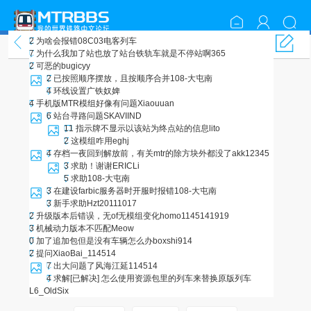
2
为啥会报错
08C03电客列车
模组使用
7
为什么我加了站也放了站台铁轨车就是不停站啊
365
2
可恶的bug
icyy
2
已按照顺序摆放，且按顺序合并
108-大屯南
4
环线设置
广铁奴婢
4
手机版MTR模组好像有问题
Xiaouuan
6
站台寻路问题
SKAVIIND
11
指示牌不显示以该站为终点站的信息
lito
2
这模组咋用
eghj
4
存档一夜回到解放前，有关mtr的除方块外都没了
akk12345
3
求助！谢谢
ERICLi
5
求助
108-大屯南
3
在建设farbic服务器时开服时报错
108-大屯南
3
新手求助
Hzt20111017
2
升级版本后错误，无of无模组变化
homo1145141919
3
机械动力版本不匹配
Meow
0
加了追加包但是没有车辆怎么办
boxshi914
2
提问
XiaoBai_114514
7
出大问题了
风海江延114514
4
求解[已解决] 怎么使用资源包里的列车来替换原版列车
L6_OldSix