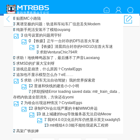
8
贴图
MC小路陆
周边问答
3
离谱至极的问题：轨道和车站车厂信息丢失
Modem
8
纯新手死活安装不了模组
ouyang
3
信号设置的问题
周宇轩
0
【铁摄】正午一台封存的DF5
吉首火车迷
3
【铁摄】清晨四台封存的HXD1D
吉首火车迷
3
求助
VenturaChic794R
0
求助！地铁蜂鸣器加了，最后播不了声音
Laoxiang
5
求MSD的扩展
大宝剑呀
1
游戏总是崩溃，什么原因？
CrystalEggs
2
追加包不显示模型怎么办？
eE……
5
求助（列车无法自动驾驶）
我的世界探索君
12
普速和快线的建造
小小小明
7
[求助]报错Error loading saved data: mtr_train_data，
存档内轨道全部消失，方块还在
yomi
2
为啥会出现这种情况？
CrystalEggs
12
录制POV会出现严重的卡帧
WIWO井远
10
迷上城建的bug导致服务器无法启动
Meow
7
我对4.0.0汉化后列车仍然显示英文
sxadghj5
13
mtr模组4.0.0能不能给我
诺风工程师
2
高架
广铁奴婢