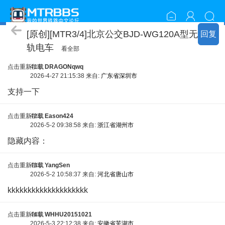
资源包分享
[原创][MTR3/4]北京公交BJD-WG120A型无
回复
轨电车
看全部
点击重新加载
41车
DRAGONqwq
2026-4-27 21:15:38 来自:
广东省深圳市
支持一下
点击重新加载
42车
Eason424
2026-5-2 09:38:58 来自:
浙江省湖州市
隐藏内容：
点击重新加载
43车
YangSen
2026-5-2 10:58:37 来自:
河北省唐山市
kkkkkkkkkkkkkkkkkkkk
点击重新加载
44车
WHHU20151021
2026-5-3 22:12:38 来自:
安徽省芜湖市