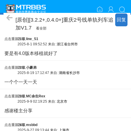
资源包分享
[原创][3.2.2+,0.4.0+]重庆2号线单轨列车追
回复
加V1.7
看全部
点击重新加载
21车
line_S1
2025-8-1 09:52:52 来自:
浙江省台州市
要是有4.0版本移植就好了
点击重新加载
22车
小豪弟
2025-8-19 17:12:47 来自:
湖南省长沙市
一个个一天一天
点击重新加载
23车
MC余生Rex
2025-9-9 02:19:25 来自:
北京市
感谢楼主分享
点击重新加载
24车
msbbd
2025-9-27 09:13:44 来自:
上海市