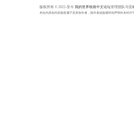
版权所有 © 2022-至今
我的世界铁路中文论坛
管理团队与贡
本站内原创内容版权属于其原创作者，除作者或版规特别声明外未经许