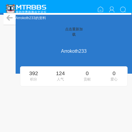
Arrokoth233的资料
点击重新加
载
Arrokoth233
392
124
0
0
积分
人气
贡献
爱心