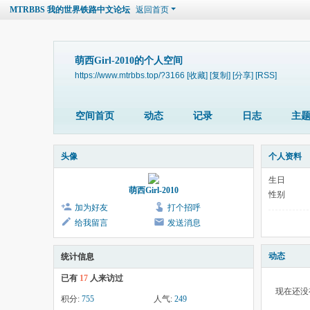
MTRBBS 我的世界铁路中文论坛
返回首页
萌西Girl-2010的个人空间
https://www.mtrbbs.top/?3166
[收藏]
[复制]
[分享]
[RSS]
空间首页
动态
记录
日志
主
头像
个人资料
生日
萌西Girl-2010
性别
加为好友
打个招呼
给我留言
发送消息
动态
统计信息
已有
17
人来访过
现在还没
积分:
755
人气:
249