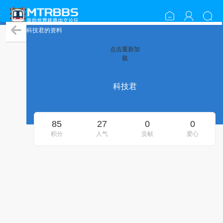
科技君的资料
点击重新加
载
科技君
85
27
0
0
积分
人气
贡献
爱心