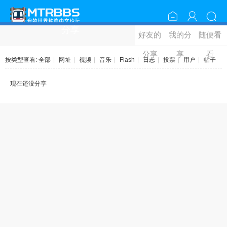
分享
好友的
我的分
随便看
分享
享
看
按类型查看:
全部
|
网址
|
视频
|
音乐
|
Flash
|
日志
|
投票
|
用户
|
帖子
现在还没分享