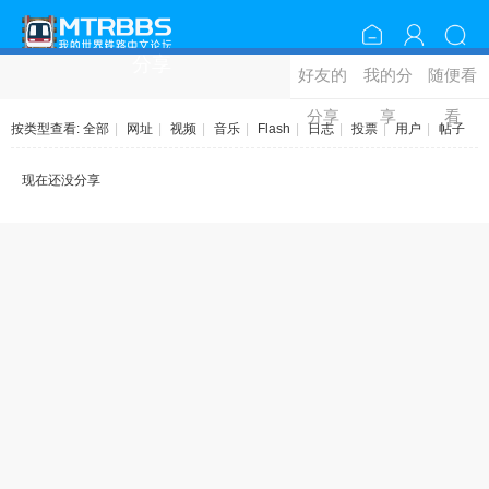
分享
好友的
我的分
随便看
分享
享
看
按类型查看:
全部
|
网址
|
视频
|
音乐
|
Flash
|
日志
|
投票
|
用户
|
帖子
现在还没分享