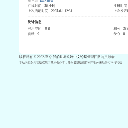
用户组
铁路职员
在线时间
56 小时
注册时间
上次活动时间
2025-6-1 12:31
上次发表
统计信息
已用空间
0 B
积分
38
贡献
0
爱心
0
版权所有 © 2022-至今
我的世界铁路中文论坛
管理团队与贡献者
本站内原创内容版权属于其原创作者，除作者或版规特别声明外未经许可不得转载