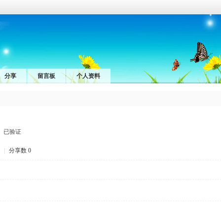
分享
留言板
个人资料
已验证
|
分享数 0