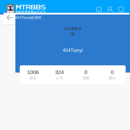
404Tianyi的资料
点击重新加
载
404Tianyi
1006
324
0
0
积分
人气
贡献
爱心