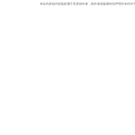
本站内原创内容版权属于其原创作者，除作者或版规特别声明外未经许
中
文
论
坛