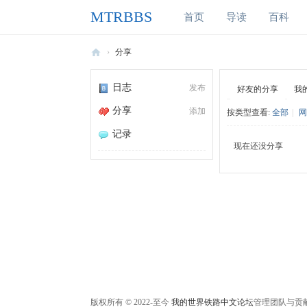
MTRBBS
首页
导读
百科
›
分享
M
日志
发布
好友的分享
我
T
分享
添加
按类型查看:
全部
|
网
R
B
记录
现在还没分享
B
S
我
的
世
界
铁
路
版权所有 © 2022-至今
我的世界铁路中文论坛
管理团队与贡