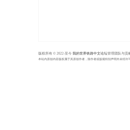
中
文
论
坛
版权所有 © 2022-至今
我的世界铁路中文论坛
管理团队与贡
本站内原创内容版权属于其原创作者，除作者或版规特别声明外未经许