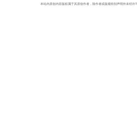
本站内原创内容版权属于其原创作者，除作者或版规特别声明外未经许
中
文
论
坛