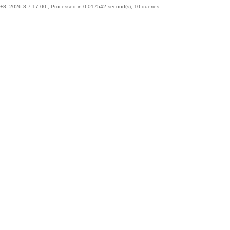
8, 2026-8-7 17:00
, Processed in 0.017542 second(s), 10 queries .