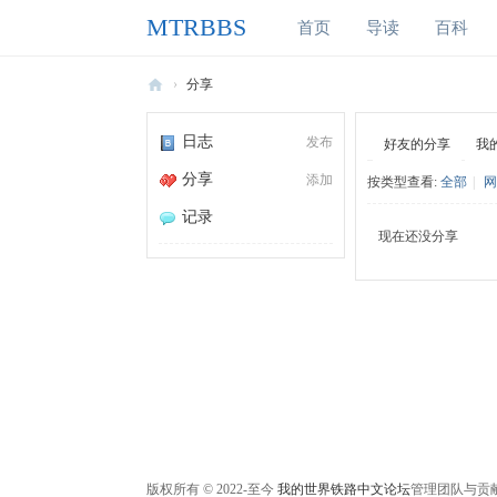
MTRBBS
首页
导读
百科
›
分享
M
日志
发布
好友的分享
我
T
分享
添加
按类型查看:
全部
|
网
R
B
记录
现在还没分享
B
S
我
的
世
界
铁
路
版权所有 © 2022-至今
我的世界铁路中文论坛
管理团队与贡