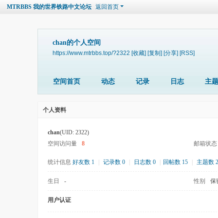
MTRBBS 我的世界铁路中文论坛
返回首页
chan的个人空间
https://www.mtrbbs.top/?2322
[收藏]
[复制]
[分享]
[RSS]
空间首页
动态
记录
日志
主
个人资料
chan
(UID: 2322)
空间访问量
8
邮箱状态
统计信息
好友数 1
|
记录数 0
|
日志数 0
|
回帖数 15
|
主题数 
生日
-
性别
保
用户认证