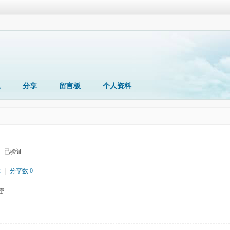
题
分享
留言板
个人资料
已验证
2
|
分享数 0
密