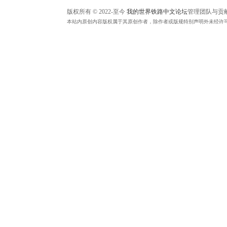
版权所有 © 2022-至今
我的世界铁路中文论坛
管理团队与贡
本站内原创内容版权属于其原创作者，除作者或版规特别声明外未经许