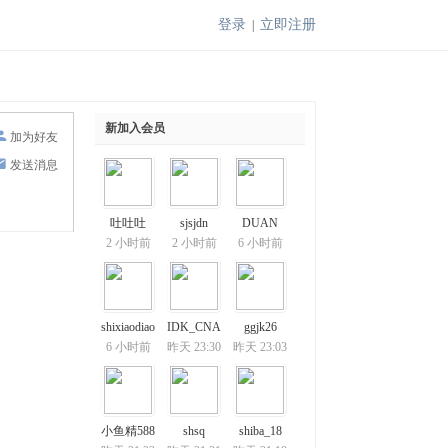
登录
立即注册
|
新加入会员
加为好友
发送消息
吐吐吐
sjsjdn
DUAN
2 小时前
2 小时前
6 小时前
shixiaodiao
IDK_CNA
ggjk26
6 小时前
昨天 23:30
昨天 23:03
小鱼精588
shsq
shiba_18