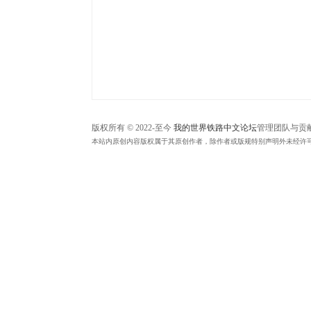
中
文
论
坛
版权所有 © 2022-至今
我的世界铁路中文论坛
管理团队与贡
本站内原创内容版权属于其原创作者，除作者或版规特别声明外未经许