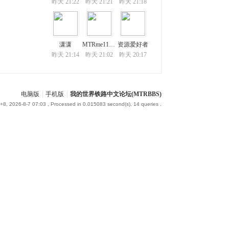
昨天 21:22
昨天 21:21
昨天 21:18
潇潇
MTRme114514
资源爱好者
昨天 21:14
昨天 21:02
昨天 20:17
电脑版
|
手机版
|
我的世界铁路中文论坛(MTRBBS)
8, 2026-8-7 07:03
, Processed in 0.015083 second(s), 14 queries .