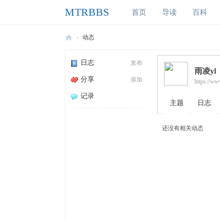
MTRBBS
首页
导读
百科
›
动态
M
日志
发布
T
雨凌yl
分享
添加
R
https://ww
B
记录
主题
日志
B
S
还没有相关动态
我
的
世
界
铁
路