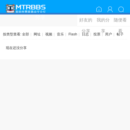
分享
好友的
我的分
随便看
分享
享
看
按类型查看:
全部
|
网址
|
视频
|
音乐
|
Flash
|
日志
|
投票
|
用户
|
帖子
现在还没分享