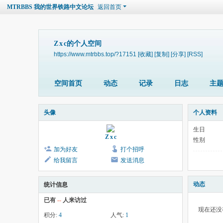
MTRBBS 我的世界铁路中文论坛
返回首页
Z x c的个人空间
https://www.mtrbbs.top/?17151
[收藏]
[复制]
[分享]
[RSS]
空间首页
动态
记录
日志
主
头像
个人资料
生日
Z x c
性别
加为好友
打个招呼
给我留言
发送消息
动态
统计信息
已有
--
人来访过
现在还没
积分:
4
人气:
1