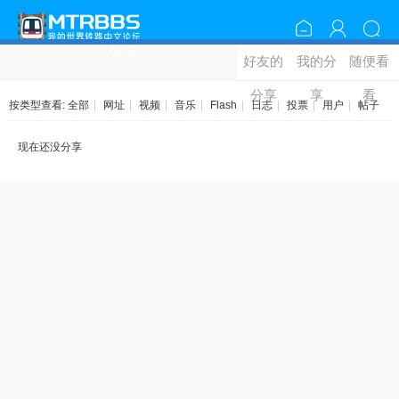
分享
好友的
我的分
随便看
分享
享
看
按类型查看:
全部
|
网址
|
视频
|
音乐
|
Flash
|
日志
|
投票
|
用户
|
帖子
现在还没分享