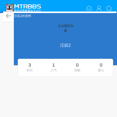
汪叽2的资料
点击重新加
载
汪叽2
3
1
0
0
积分
人气
贡献
爱心