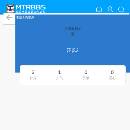
汪叽2的资料
点击重新加
载
汪叽2
3
1
0
0
积分
人气
贡献
爱心