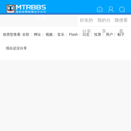
分享
好友的
我的分
随便看
分享
享
看
按类型查看:
全部
|
网址
|
视频
|
音乐
|
Flash
|
日志
|
投票
|
用户
|
帖子
现在还没分享