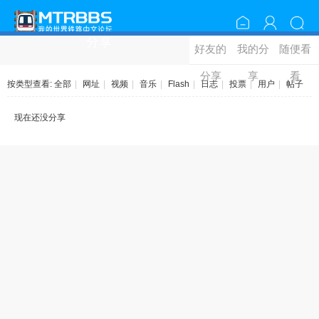
分享
好友的
我的分
随便看
分享
享
看
按类型查看:
全部
|
网址
|
视频
|
音乐
|
Flash
|
日志
|
投票
|
用户
|
帖子
现在还没分享