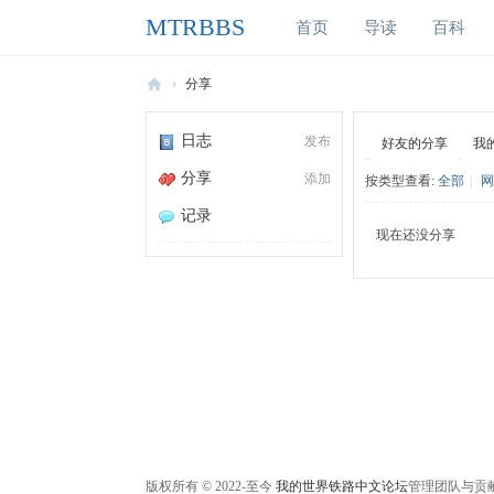
MTRBBS
首页
导读
百科
›
分享
M
日志
发布
好友的分享
我
T
分享
添加
按类型查看:
全部
|
网
R
B
记录
现在还没分享
B
S
我
的
世
界
铁
路
版权所有 © 2022-至今
我的世界铁路中文论坛
管理团队与贡