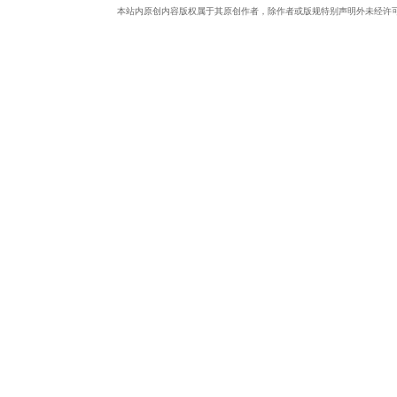
本站内原创内容版权属于其原创作者，除作者或版规特别声明外未经许
中
文
论
坛