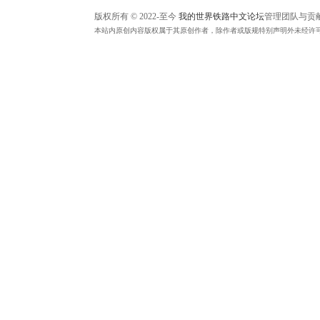
版权所有 © 2022-至今
我的世界铁路中文论坛
管理团队与贡
本站内原创内容版权属于其原创作者，除作者或版规特别声明外未经许