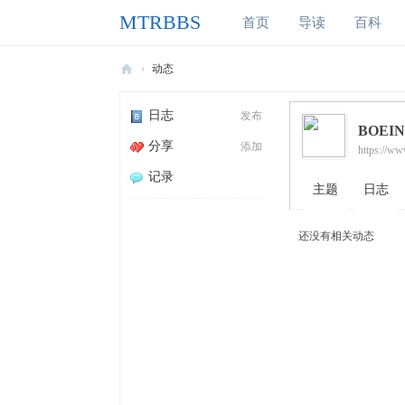
MTRBBS
首页
导读
百科
›
动态
M
日志
发布
T
BOEIN
分享
添加
R
https://ww
B
记录
主题
日志
B
S
还没有相关动态
我
的
世
界
铁
路