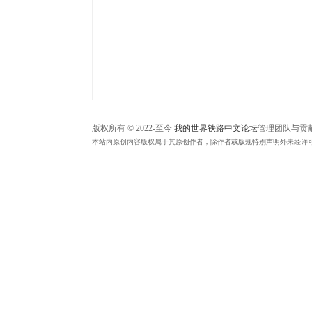
中
文
论
坛
版权所有 © 2022-至今
我的世界铁路中文论坛
管理团队与贡
本站内原创内容版权属于其原创作者，除作者或版规特别声明外未经许