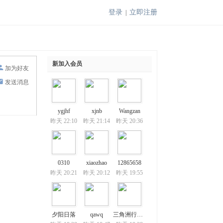
登录
立即注册
|
新加入会员
加为好友
发送消息
ygjhf
xjnb
Wangzan
昨天 22:10
昨天 21:14
昨天 20:36
0310
xiaozhao
12865658
昨天 20:21
昨天 20:12
昨天 19:55
夕阳日落
qawq
三角洲行动了