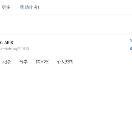
更多
赞助作者!
G2408
w.mtrbbs.top/?19193
记录
分享
留言板
个人资料