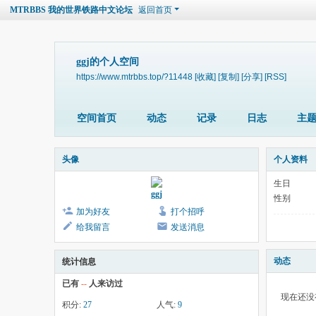
MTRBBS 我的世界铁路中文论坛
返回首页
ggj的个人空间
https://www.mtrbbs.top/?11448
[收藏]
[复制]
[分享]
[RSS]
空间首页
动态
记录
日志
主
头像
个人资料
生日
ggj
性别
加为好友
打个招呼
给我留言
发送消息
动态
统计信息
已有
--
人来访过
现在还没
积分:
27
人气:
9