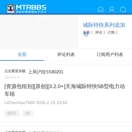
全部
城际特快系列追加
主题
2
评论
3
订阅
2
包
全部
评论列表
订阅用户列表
点击重新加载
上局沪段SS80201
2023-8-9
[资源包组别][原创][3.2.0+]天海城际特快5B型电力动
车组
LiChenHao7600
2026-2-15 23:54
5870
28