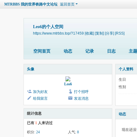
MTRBBS 我的世界铁路中文论坛
返回首页
Leo6的个人空间
https://www.mtrbbs.top/?17459
[收藏]
[复制]
[分享]
[RSS]
空间首页
动态
记录
日志
主
头像
个人资料
生日
Leo6
性别
加为好友
打个招呼
给我留言
发送消息
统计信息
动态
已有
1
人来访过
现在还没
积分:
24
人气:
8