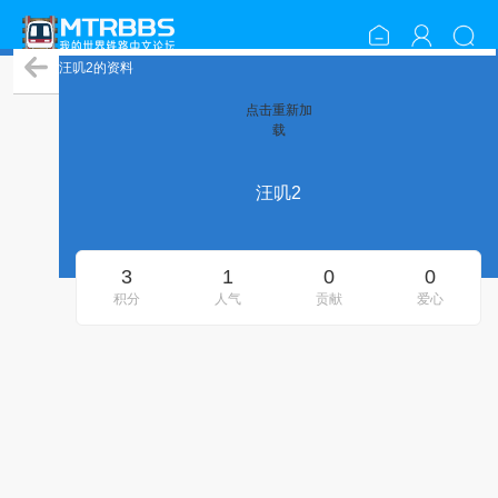
汪叽2的资料
点击重新加
载
汪叽2
3
1
0
0
积分
人气
贡献
爱心