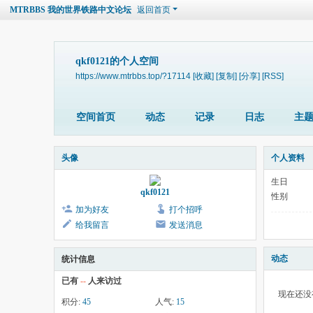
MTRBBS 我的世界铁路中文论坛
返回首页
qkf0121的个人空间
https://www.mtrbbs.top/?17114
[收藏]
[复制]
[分享]
[RSS]
空间首页
动态
记录
日志
主
头像
个人资料
生日
qkf0121
性别
加为好友
打个招呼
给我留言
发送消息
动态
统计信息
已有
--
人来访过
现在还没
积分:
45
人气:
15